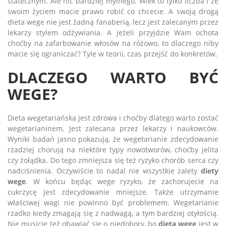
statecznym. Ale nic bardziej mylnego. Wiek to tylko liczba i ze
swoim życiem macie prawo robić co chcecie. A swoją drogą
dieta wege nie jest żadną fanaberią, lecz jest zalecanym przez
lekarzy stylem odżywiania. A jeżeli przyjdzie Wam ochota
choćby na zafarbowanie włosów na różowo, to dlaczego niby
macie się ograniczać? Tyle w teorii, czas przejść do konkretów.
DLACZEGO WARTO BYĆ
WEGE?
Dieta wegetariańska jest zdrowa i choćby dlatego warto zostać
wegetarianinem. Jest zalecana przez lekarzy i naukowców.
Wyniki badań jasno pokazują, że wegetarianie zdecydowanie
rzadziej chorują na niektóre typy nowotworów, choćby jelita
czy żołądka. Do tego zmniejsza się też ryzyko chorób serca czy
nadciśnienia. Oczywiście to nadal nie wszystkie zalety
diety
wege
. W końcu będąc wege ryzyko, że zachorujecie na
cukrzycę jest zdecydowanie mniejsze. Także utrzymanie
właściwej wagi nie powinno być problemem. Wegetarianie
rzadko kiedy zmagają się z nadwagą, a tym bardziej otyłością.
Nie musicie też obawiać się o niedobory, bo
dieta wege
jest w