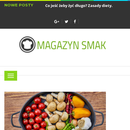
NOWE POSTY
Co jeść żeby żyć długo? Zasady diety...
Sztućc
Najlepsze akcesoria do air fryera - wkładki...
Menu