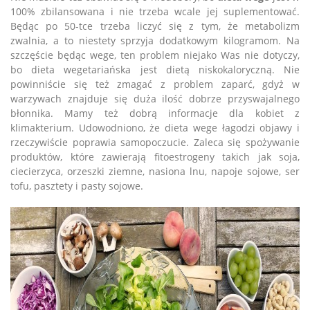
100% zbilansowana i nie trzeba wcale jej suplementować.
Będąc po 50-tce trzeba liczyć się z tym, że metabolizm
zwalnia, a to niestety sprzyja dodatkowym kilogramom. Na
szczęście będąc wege, ten problem niejako Was nie dotyczy,
bo dieta wegetariańska jest dietą niskokaloryczną. Nie
powinniście się też zmagać z problem zaparć, gdyż w
warzywach znajduje się duża ilość dobrze przyswajalnego
błonnika. Mamy też dobrą informacje dla kobiet z
klimakterium. Udowodniono, że dieta wege łagodzi objawy i
rzeczywiście poprawia samopoczucie. Zaleca się spożywanie
produktów, które zawierają fitoestrogeny takich jak soja,
ciecierzyca, orzeszki ziemne, nasiona lnu, napoje sojowe, ser
tofu, pasztety i pasty sojowe.