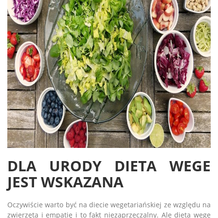
DLA URODY DIETA WEGE
JEST WSKAZANA
Oczywiście warto być na diecie wegetariańskiej ze względu na
zwierzęta i empatię i to fakt niezaprzeczalny. Ale dieta wege