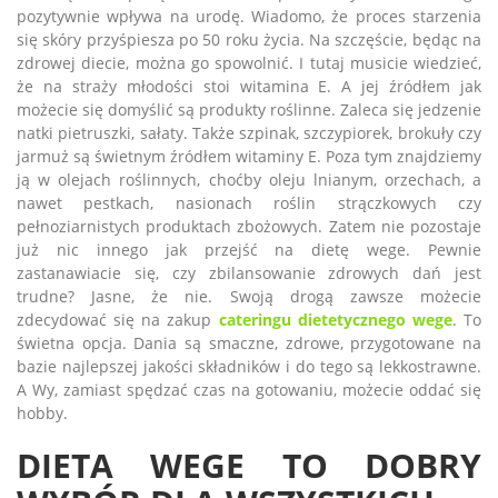
pozytywnie wpływa na urodę. Wiadomo, że proces starzenia
się skóry przyśpiesza po 50 roku życia. Na szczęście, będąc na
zdrowej diecie, można go spowolnić. I tutaj musicie wiedzieć,
że na straży młodości stoi witamina E. A jej źródłem jak
możecie się domyślić są produkty roślinne. Zaleca się jedzenie
natki pietruszki, sałaty. Także szpinak, szczypiorek, brokuły czy
jarmuż są świetnym źródłem witaminy E. Poza tym znajdziemy
ją w olejach roślinnych, choćby oleju lnianym, orzechach, a
nawet pestkach, nasionach roślin strączkowych czy
pełnoziarnistych produktach zbożowych. Zatem nie pozostaje
już nic innego jak przejść na dietę wege. Pewnie
zastanawiacie się, czy zbilansowanie zdrowych dań jest
trudne? Jasne, że nie. Swoją drogą zawsze możecie
zdecydować się na zakup
cateringu dietetycznego wege
. To
świetna opcja. Dania są smaczne, zdrowe, przygotowane na
bazie najlepszej jakości składników i do tego są lekkostrawne.
A Wy, zamiast spędzać czas na gotowaniu, możecie oddać się
hobby.
DIETA WEGE TO DOBRY