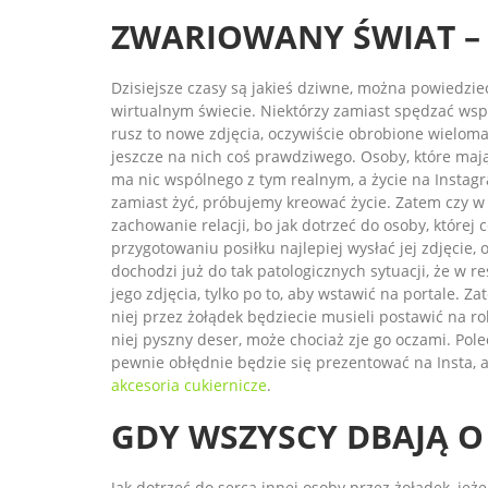
ZWARIOWANY ŚWIAT –
Dzisiejsze czasy są jakieś dziwne, można powiedzieć
wirtualnym świecie. Niektórzy zamiast spędzać wsp
rusz to nowe zdjęcia, oczywiście obrobione wieloma 
jeszcze na nich coś prawdziwego. Osoby, które mają
ma nic wspólnego z tym realnym, a życie na Instag
zamiast żyć, próbujemy kreować życie. Zatem czy w 
zachowanie relacji, bo jak dotrzeć do osoby, której
przygotowaniu posiłku najlepiej wysłać jej zdjęcie, 
dochodzi już do tak patologicznych sytuacji, że w r
jego zdjęcia, tylko po to, aby wstawić na portale. Za
niej przez żołądek będziecie musieli postawić na ro
niej pyszny deser, może chociaż zje go oczami. Pol
pewnie obłędnie będzie się prezentować na Insta, 
akcesoria cukiernicze
.
GDY WSZYSCY DBAJĄ O 
Jak dotrzeć do serca innej osoby przez żołądek, jeże