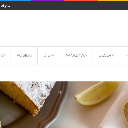
ety...
Sztućce jednorazowe w gastronomii - z czego...
Co jeść podcza
 - wkładki...
ATA
POSIŁKI
DIETA
WARZYWA
DESERY
H