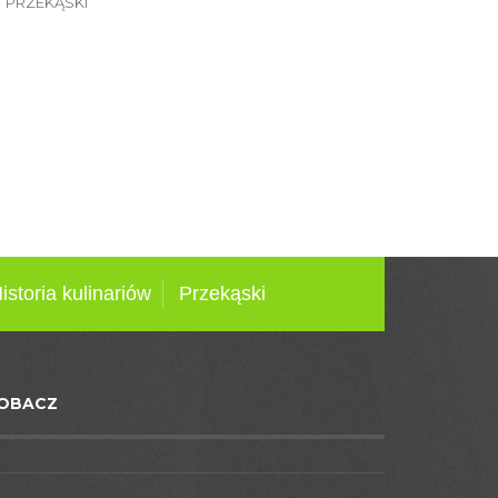
PRZEKĄSKI
istoria kulinariów
Przekąski
OBACZ