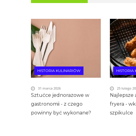
HISTORIA KULINARIÓW
HISTORIA
31 marca 2026
25 lutego 2
Sztućce jednorazowe w
Najlepsze 
gastronomii - z czego
fryera - wk
powinny być wykonane?
szpikulce