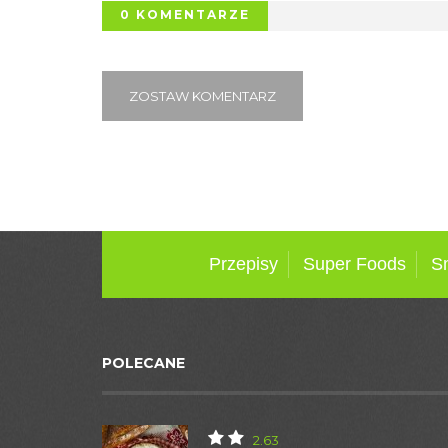
0 KOMENTARZE
ZOSTAW KOMENTARZ
Przepisy
Super Foods
S
POLECANE
2.63