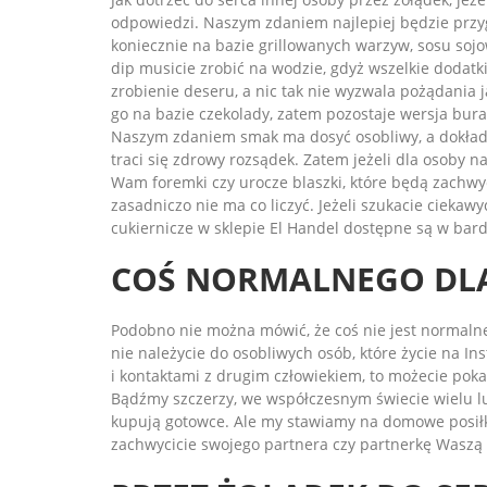
odpowiedzi. Naszym zdaniem najlepiej będzie przygo
koniecznie na bazie grillowanych warzyw, sosu sojo
dip musicie zrobić na wodzie, gdyż wszelkie dodatki
zrobienie deseru, a nic tak nie wyzwala pożądania j
go na bazie czekolady, zatem pozostaje wersja bura
Naszym zdaniem smak ma dosyć osobliwy, a dokładni
traci się zdrowy rozsądek. Zatem jeżeli dla osoby n
Wam foremki czy urocze blaszki, które będą zachwyc
zasadniczo nie ma co liczyć. Jeżeli szukacie ciekawy
cukiernicze w sklepie El Handel dostępne są w bard
COŚ NORMALNEGO DL
Podobno nie można mówić, że coś nie jest normalne
nie należycie do osobliwych osób, które życie na In
i kontaktami z drugim człowiekiem, to możecie pok
Bądźmy szczerzy, we współczesnym świecie wielu lu
kupują gotowce. Ale my stawiamy na domowe posiłk
zachwycicie swojego partnera czy partnerkę Waszą 