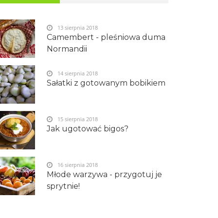
13 sierpnia 2018
Camembert - pleśniowa duma
Normandii
14 sierpnia 2018
Sałatki z gotowanym bobikiem
15 sierpnia 2018
Jak ugotować bigos?
16 sierpnia 2018
Młode warzywa - przygotuj je
sprytnie!