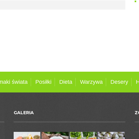
maki świata
Posiłki
Dieta
Warzywa
Desery
H
GALERIA
Z