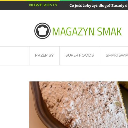
NOWE POSTY
Co jeść żeby żyć długo? Zasady di
Najlepsze akcesoria do air fryera
PRZEPISY
SUPER FOODS
SMAKI ŚWI