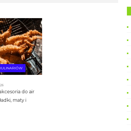
 KULINARIÓW
026
akcesoria do air
ładki, maty i