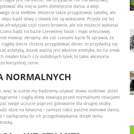
tować dla niej w pełni dietetyczne dania, a więc
wego oraz kiełków. Możecie także przygotować sałatkę, ale
 oleju bądź oliwy z oliwek nie są wskazane. Przyda się też
ak afrodyzjaki czyli ciasto brownie, ale nie możecie wykonać
czana bądź na bazie czerwonej fasoli i mąki orkiszowej.
e mówiąc okropny, ale cóż czasami bycie fit sprawia, że
a ciągłej diecie chcecie przygotować deser, to przydadzą się
ać estetyką, wszak ważna jest właśnie estetyka, bo na smak
ch modeli blach czy ozdobnych tylek, to takie akcesoria
zo korzystnej cenie.
A NORMALNYCH
, więc w sumie my będziemy używać słowa osobliwe. Jeżeli
stagramie i ciągłą dietę stawiają przed normalnymi relacjami
azać swoje uczucie poprzez gotowanie dla drugiej osoby.
dzi idzie na łatwiznę i zamiast robić pyszne domowe dania,
i i zachęcamy do ich przygotowywania, dzięki temu
troską.