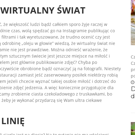
 WIRTUALNY ŚWIAT
, że większość ludzi bądź całkiem sporo żyje raczej w
ólnie czas, wolą spędzać go na Instagramie publikując co
filtrami i tak wyretuszowane, że trudno ocenić czy jest
 odrobinę „oleju w głowie” wiedzą, że wirtualny świat nie
ramie nie jest prawdziwe. Można odnieść wrażenie, że
tym sztucznym świecie jest jeszcze miejsce na miłość i
Cz
 celem jest głównie publikowanie zdjęć? Chyba po
Cz
oczywiście obrobione bądź oznaczyć ją na fotografii. Niestety
p
estauracji zamiast jeść zaserwowany posiłek niektórzy robią
po
tem jeżeli chcecie wyznać takiej osobie miłość i dotrzeć do
bienie zdjęć jedzenia. A więc koniecznie przygotujcie dla
D
ecamy zrobienie ciasta czekoladowego z truskawkami, bo
d
a żeby je wykonać przydarzą się Wam ultra ciekawe
LINIĘ
li ciągle jest na diecie? Na to pytanie nie ma właściwej