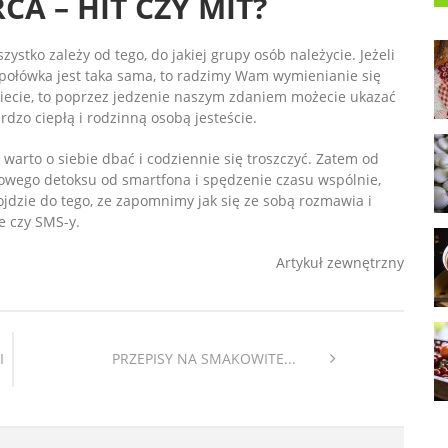
CA – HIT CZY MIT?
stko zależy od tego, do jakiej grupy osób należycie. Jeżeli
a połówka jest taka sama, to radzimy Wam wymienianie się
 świecie, to poprzez jedzenie naszym zdaniem możecie ukazać
bardzo ciepłą i rodzinną osobą jesteście.
rto o siebie dbać i codziennie się troszczyć. Zatem od
owego detoksu od smartfona i spędzenie czasu wspólnie,
jdzie do tego, ze zapomnimy jak się ze sobą rozmawia i
e czy SMS-y.
Artykuł zewnętrzny
I
PRZEPISY NA SMAKOWITE...