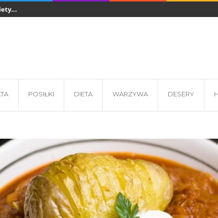
ety...
Sztućce jednorazowe w gastronomii - z czego...
Co jeść podcza
 - wkładki...
ATA
POSIŁKI
DIETA
WARZYWA
DESERY
H