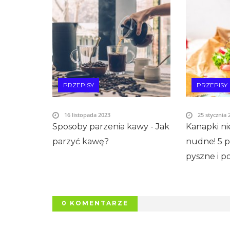
PRZEPISY
PRZEPISY
16 listopada 2023
25 stycznia 
Sposoby parzenia kawy - Jak
Kanapki n
parzyć kawę?
nudne! 5 
pyszne i 
0 KOMENTARZE