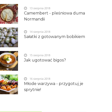
13 sierpnia 2018
Camembert - pleśniowa duma
Normandii
14 sierpnia 2018
Sałatki z gotowanym bobikiem
15 sierpnia 2018
Jak ugotować bigos?
16 sierpnia 2018
Młode warzywa - przygotuj je
sprytnie!