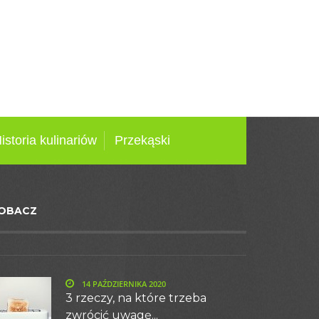
istoria kulinariów
Przekąski
OBACZ
14 PAŹDZIERNIKA 2020
3 rzeczy, na które trzeba
zwrócić uwagę...