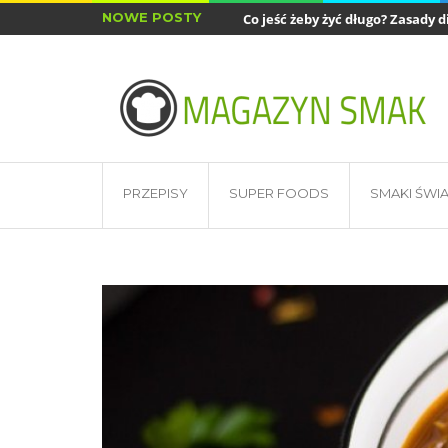
NOWE POSTY
Co jeść żeby żyć długo? Zasady di
Najlepsze akcesoria do air fryera
PRZEPISY
SUPER FOODS
SMAKI ŚWI