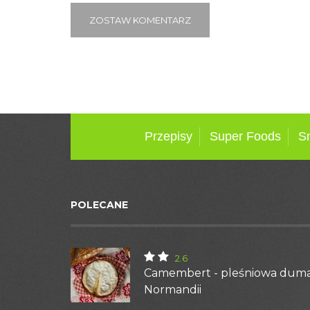
ZOSTAW KOMENTARZ
Przepisy
Super Foods
S
POLECANE
2.6
Camembert - pleśniowa dum
Normandii