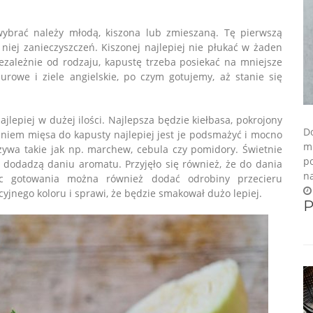
wybrać należy młodą, kiszona lub zmieszaną. Tę pierwszą
niej zanieczyszczeń. Kiszonej najlepiej nie płukać w żaden
ezależnie od rodzaju, kapustę trzeba posiekać na mniejsze
aurowe i ziele angielskie, po czym gotujemy, aż stanie się
ajlepiej w dużej ilości. Najlepsza będzie kiełbasa, pokrojony
Do
niem mięsa do kapusty najlepiej jest je podsmażyć i mocno
m
wa takie jak np. marchew, cebula czy pomidory. Świetnie
p
e dodadzą daniu aromatu. Przyjęło się również, że do dania
na
c gotowania można również dodać odrobiny przecieru
jnego koloru i sprawi, że będzie smakował dużo lepiej.
P