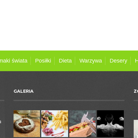
maki świata
Posiłki
Dieta
Warzywa
Desery
H
GALERIA
Z
a