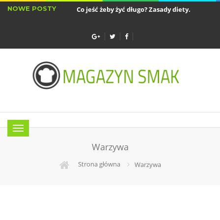
NOWE POSTY
Co jeść żeby żyć długo? Zasady diety...
Sztućc
Najlepsze akcesoria do air fryera - wkładki...
Menu
Warzywa
Strona główna
Warzywa