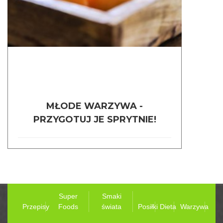
MŁODE WARZYWA -
PRZYGOTUJ JE SPRYTNIE!
Super
Smaki
Przepisy
Foods
świata
Posiłki
Dieta
Warzywa