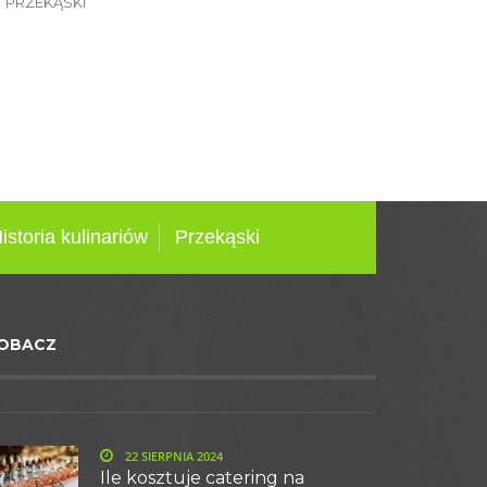
PRZEKĄSKI
istoria kulinariów
Przekąski
OBACZ
22 SIERPNIA 2024
Ile kosztuje catering na