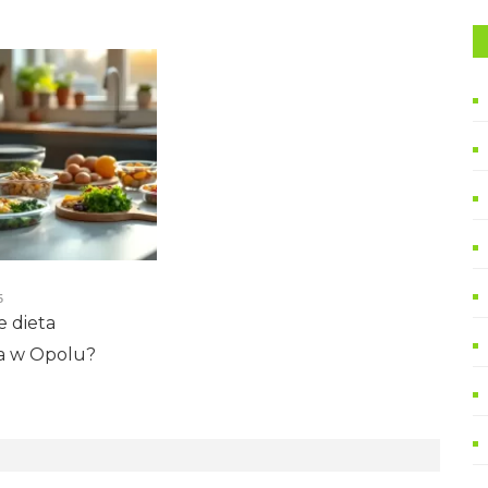
5
e dieta
a w Opolu?