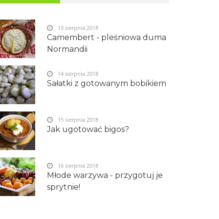
13 sierpnia 2018
Camembert - pleśniowa duma
Normandii
14 sierpnia 2018
Sałatki z gotowanym bobikiem
15 sierpnia 2018
Jak ugotować bigos?
16 sierpnia 2018
Młode warzywa - przygotuj je
sprytnie!