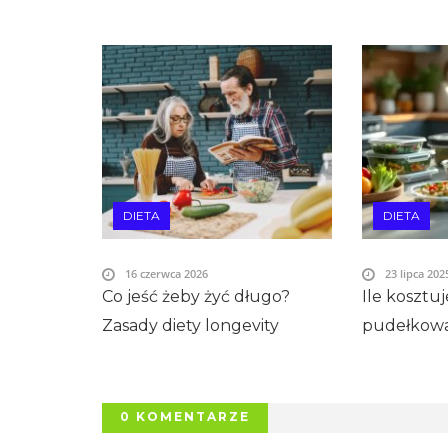
DIETA
DIETA
16 czerwca 2026
23 lipca 202
Co jeść żeby żyć długo?
Ile kosztuj
Zasady diety longevity
pudełkow
0 KOMENTARZE