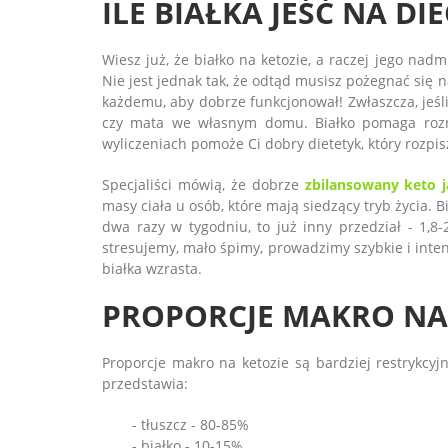
ILE BIAŁKA JEŚĆ NA DI
Wiesz już, że białko na ketozie, a raczej jego na
Nie jest jednak tak, że odtąd musisz pożegnać się n
każdemu, aby dobrze funkcjonował! Zwłaszcza, jeśli 
czy mata we własnym domu. Białko pomaga rozro
wyliczeniach pomoże Ci dobry dietetyk, który rozpis
Specjaliści mówią, że dobrze
zbilansowany keto j
masy ciała u osób, które mają siedzący tryb życia. 
dwa razy w tygodniu, to już inny przedział - 1,8-
stresujemy, mało śpimy, prowadzimy szybkie i inte
białka wzrasta.
PROPORCJE MAKRO NA
Proporcje makro na ketozie są bardziej restrykcyjn
przedstawia:
- tłuszcz - 80-85%
- białko - 10-15%