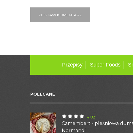
ZOSTAW KOMENTARZ
Przepisy
Super Foods
S
POLECANE
4.82
Camembert - pleśniowa dum
Normandii