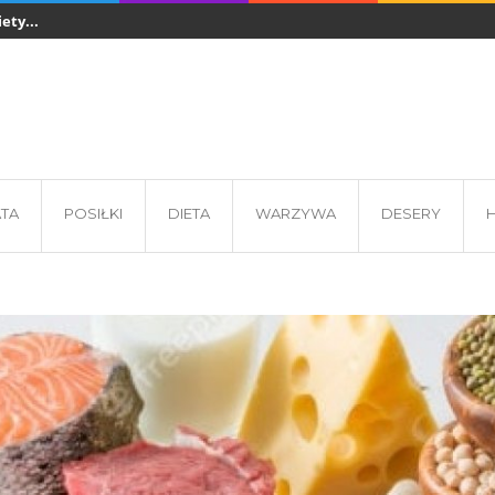
ety...
Sztućce jednorazowe w gastronomii - z czego...
Co jeść podcza
 - wkładki...
ATA
POSIŁKI
DIETA
WARZYWA
DESERY
H