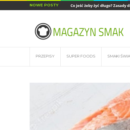
NOWE POSTY
Co jeść żeby żyć długo? Zasady di
Najlepsze akcesoria do air fryera
PRZEPISY
SUPER FOODS
SMAKI ŚWI