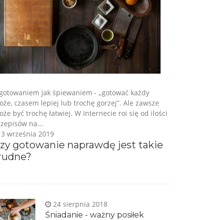
 gotowaniem jak śpiewaniem - „gotować każdy
że, czasem lepiej lub trochę gorzej”. Ale zawsze
że być trochę łatwiej. W Internecie roi się od ilości
zepisów na...
3 września 2019
zy gotowanie naprawdę jest takie
rudne?
24 sierpnia 2018
Śniadanie - ważny posiłek