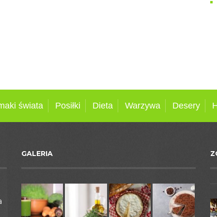
maki świata
Posiłki
Dieta
Warzywa
Desery
H
GALERIA
Z
a