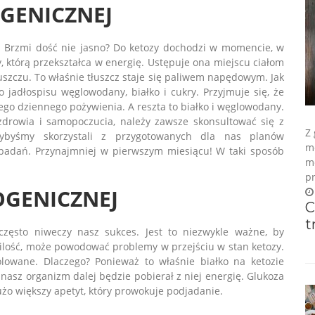
OGENICZNEJ
zy. Brzmi dość nie jasno? Do ketozy dochodzi w momencie, w
, którą przekształca w energię. Ustępuje ona miejscu ciałom
uszczu. To właśnie tłuszcz staje się paliwem napędowym. Jak
 jadłospisu węglowodany, białko i cukry. Przyjmuje się, że
go dziennego pożywienia. A reszta to białko i węglowodany.
zdrowia i samopoczucia, należy zawsze skonsultować się z
Z
gdybyśmy skorzystali z przygotowanych dla nas planów
mo
 badań. Przynajmniej w pierwszym miesiącu! W taki sposób
mo
pr
OGENICZNEJ
C
t
 często niweczy nasz sukces. Jest to niezwykle ważne, by
o ilość, może powodować problemy w przejściu w stan ketozy.
olowane. Dlaczego? Ponieważ to właśnie białko na ketozie
 nasz organizm dalej będzie pobierał z niej energię. Glukoza
 dużo większy apetyt, który prowokuje podjadanie.