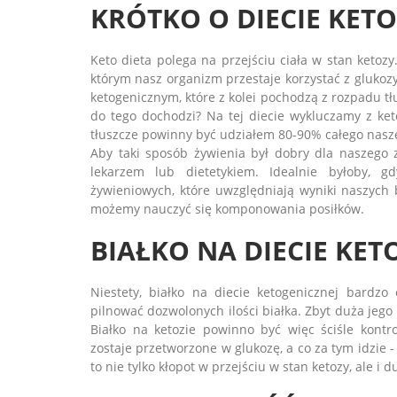
KRÓTKO O DIECIE KET
Keto dieta polega na przejściu ciała w stan keto
którym nasz organizm przestaje korzystać z glukozy
ketogenicznym, które z kolei pochodzą z rozpadu tł
do tego dochodzi? Na tej diecie wykluczamy z keto
tłuszcze powinny być udziałem 80-90% całego nasze
Aby taki sposób żywienia był dobry dla naszego 
lekarzem lub dietetykiem. Idealnie byłoby, 
żywieniowych, które uwzględniają wyniki naszych
możemy nauczyć się komponowania posiłków.
BIAŁKO NA DIECIE KET
Niestety, białko na diecie ketogenicznej bardzo
pilnować dozwolonych ilości białka. Zbyt duża jeg
Białko na ketozie powinno być więc ściśle kontr
zostaje przetworzone w glukozę, a co za tym idzie -
to nie tylko kłopot w przejściu w stan ketozy, ale i