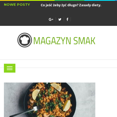
NOWE POSTY
Co jeść żeby żyć długo? Zasady diety...
Sztućc
Najlepsze akcesoria do air fryera - wkładki...
Menu