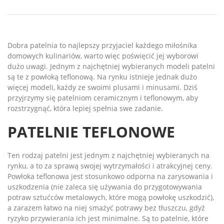
Dobra patelnia to najlepszy przyjaciel każdego miłośnika
domowych kulinariów, warto więc poświęcić jej wyborowi
dużo uwagi. Jednym z najchętniej wybieranych modeli patelni
są te z powłoką teflonową. Na rynku istnieje jednak dużo
więcej modeli, każdy ze swoimi plusami i minusami. Dziś
przyjrzymy się patelniom ceramicznym i teflonowym, aby
rozstrzygnąć, która lepiej spełnia swe zadanie.
PATELNIE TEFLONOWE
Ten rodzaj patelni jest jednym z najchętniej wybieranych na
rynku, a to za sprawą swojej wytrzymałości i atrakcyjnej ceny.
Powłoka teflonowa jest stosunkowo odporna na zarysowania i
uszkodzenia (nie zaleca się używania do przygotowywania
potraw sztućców metalowych, które mogą powłokę uszkodzić),
a zarazem łatwo na niej smażyć potrawy bez tłuszczu, gdyż
ryzyko przywierania ich jest minimalne. Są to patelnie, które