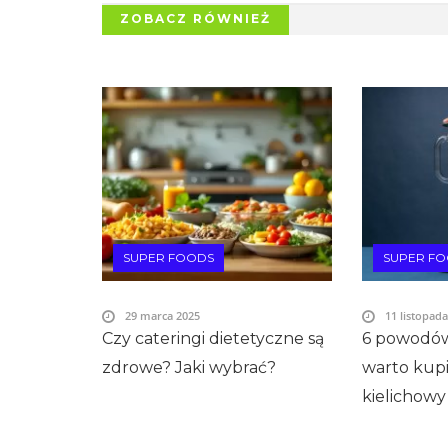
ZOBACZ RÓWNIEŻ
SUPER FOODS
SUPER F
29 marca 2025
11 listopad
Czy cateringi dietetyczne są
6 powodów
zdrowe? Jaki wybrać?
warto kup
kielichowy