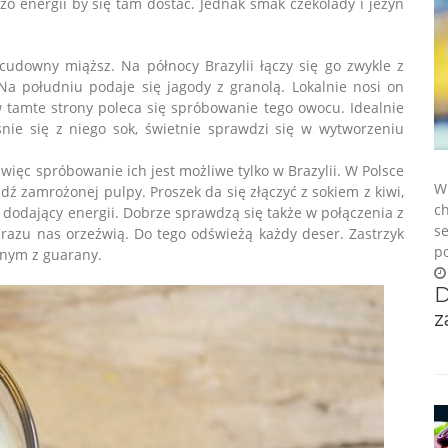
o energii by się tam dostać. Jednak smak czekolady i jeżyn
cudowny miąższ. Na północy Brazylii łączy się go zwykle z
Na południu podaje się jagody z granolą. Lokalnie nosi on
w tamte strony poleca się spróbowanie tego owocu. Idealnie
iśnie się z niego sok, świetnie sprawdzi się w wytworzeniu
 więc spróbowanie ich jest możliwe tylko w Brazylii. W Polsce
​W
dź zamrożonej pulpy. Proszek da się złączyć z sokiem z kiwi,
ch
dodający energii. Dobrze sprawdzą się także w połączenia z
se
azu nas orzeźwią. Do tego odświeżą każdy deser. Zastrzyk
po
nym z guarany.
D
z