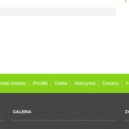
maki świata
Posiłki
Dieta
Warzywa
Desery
H
GALERIA
Z