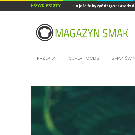
NOWE POSTY
Co jeść żeby żyć długo? Zasady di
Najlepsze akcesoria do air fryera
PRZEPISY
SUPER FOODS
SMAKI ŚWI