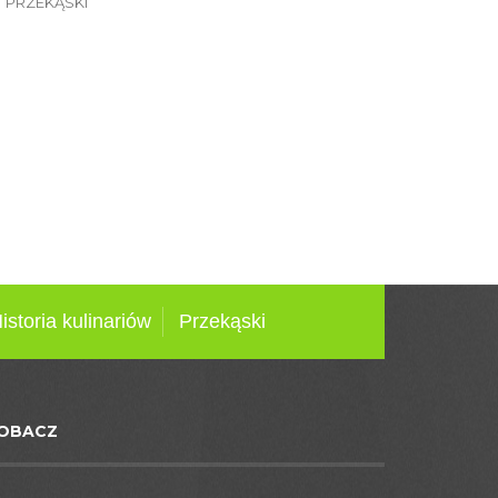
PRZEKĄSKI
istoria kulinariów
Przekąski
OBACZ