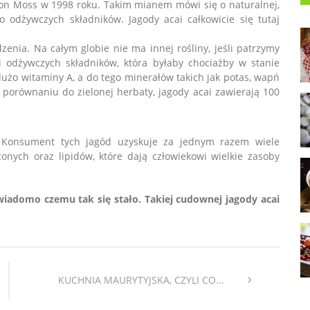
ron Moss w 1998 roku. Takim mianem mówi się o naturalnej,
 odżywczych składników. Jagody acai całkowicie się tutaj
zenia. Na całym globie nie ma innej rośliny, jeśli patrzymy
 odżywczych składników, która byłaby chociażby w stanie
użo witaminy A, a do tego minerałów takich jak potas, wapń
porównaniu do zielonej herbaty, jagody acai zawierają 100
? Konsument tych jagód uzyskuje za jednym razem wiele
nych oraz lipidów, które dają człowiekowi wielkie zasoby
 wiadomo czemu tak się stało. Takiej cudownej jagody acai
KUCHNIA MAURYTYJSKA, CZYLI CO...