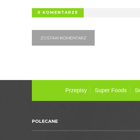
0 KOMENTARZE
ZOSTAW KOMENTARZ
Przepisy
Super Foods
S
POLECANE