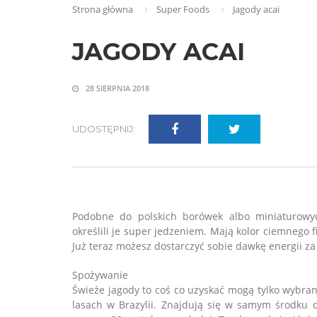
Strona główna
Super Foods
Jagody acai
JAGODY ACAI
28 SIERPNIA 2018
UDOSTĘPNIJ:
Podobne do polskich borówek albo miniaturowyc
określili je super jedzeniem. Mają kolor ciemnego f
Już teraz możesz dostarczyć sobie dawkę energii z
Spożywanie
Świeże jagody to coś co uzyskać mogą tylko wybran
lasach w Brazylii. Znajdują się w samym środku d