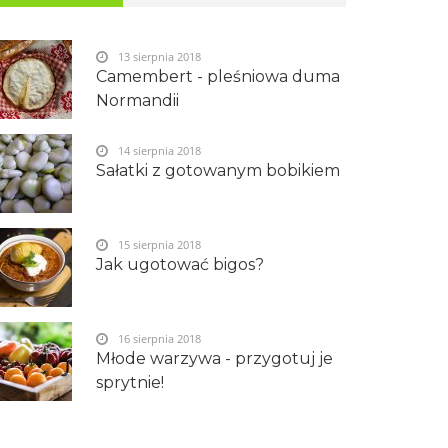
13 sierpnia 2018
Camembert - pleśniowa duma
Normandii
14 sierpnia 2018
Sałatki z gotowanym bobikiem
15 sierpnia 2018
Jak ugotować bigos?
16 sierpnia 2018
Młode warzywa - przygotuj je
sprytnie!