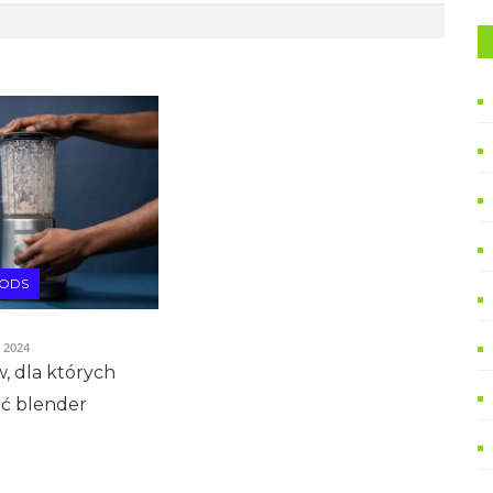
OODS
a 2024
, dla których
ić blender