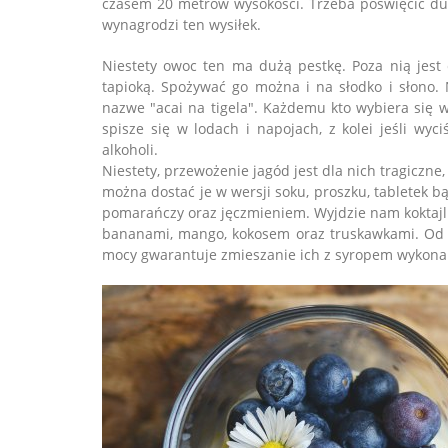
czasem 20 metrów wysokości. Trzeba poświęcić duż
wynagrodzi ten wysiłek.
Niestety owoc ten ma dużą pestkę. Poza nią jest 
tapioką. Spożywać go można i na słodko i słono. 
nazwe "acai na tigela". Każdemu kto wybiera się 
spisze się w lodach i napojach, z kolei jeśli wyc
alkoholi.
Niestety, przewożenie jagód jest dla nich tragiczne,
można dostać je w wersji soku, proszku, tabletek bą
pomarańczy oraz jęczmieniem. Wyjdzie nam koktajl 
bananami, mango, kokosem oraz truskawkami. Od r
mocy gwarantuje zmieszanie ich z syropem wykona