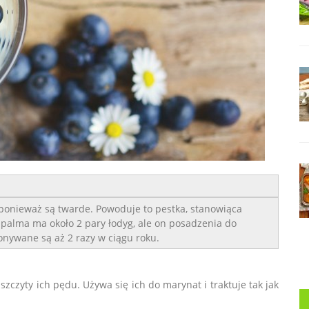
onieważ są twarde. Powoduje to pestka, stanowiąca
 palma ma około 2 pary łodyg, ale on posadzenia do
nywane są aż 2 razy w ciągu roku.
czyty ich pędu. Używa się ich do marynat i traktuje tak jak