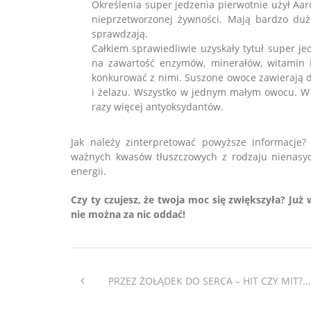
Określenia super jedzenia pierwotnie użył Aa
nieprzetworzonej żywności. Mają bardzo dużo
sprawdzają.
Całkiem sprawiedliwie uzyskały tytuł super jed
na zawartość enzymów, minerałów, witamin i
konkurować z nimi. Suszone owoce zawierają d
i żelazu. Wszystko w jednym małym owocu. W 
razy więcej antyoksydantów.
Jak należy zinterpretować powyższe informacje
ważnych kwasów tłuszczowych z rodzaju nienasyco
energii.
Czy ty czujesz, że twoja moc się zwiększyła? Już
nie można za nic oddać!
PRZEZ ŻOŁĄDEK DO SERCA – HIT CZY MIT?...