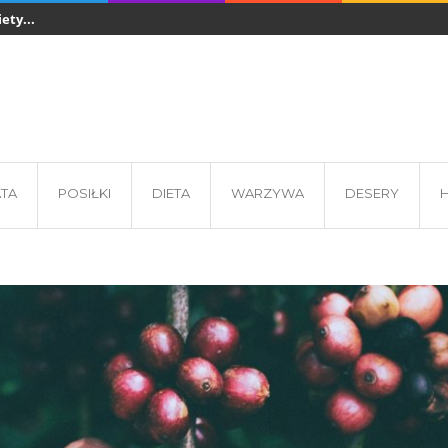
ety...
Sztućce jednorazowe w gastronomii - z czego...
Co jeść podcza
 - wkładki...
ATA
POSIŁKI
DIETA
WARZYWA
DESERY
H