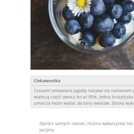
Ciekawostka
Czasami omawiane jagody nazywa się nasionami p
większą część owocu bo aż 85%. Jedna brazylijska
umarcia może wydać do tony owoców. Zbiory wyko
Oprócz samych nasion, można wykorzystać też sz
jarzyny.