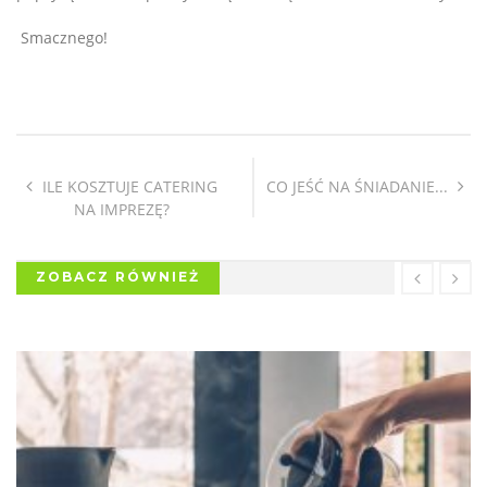
Smacznego!
ILE KOSZTUJE CATERING
CO JEŚĆ NA ŚNIADANIE...
NA IMPREZĘ?
ZOBACZ RÓWNIEŻ