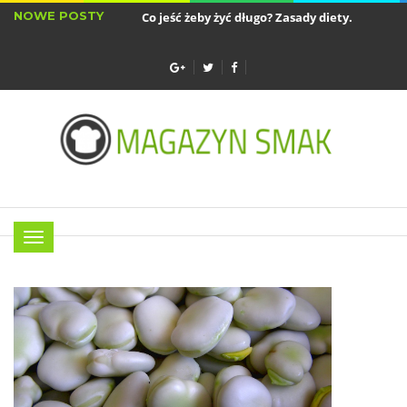
NOWE POSTY
Co jeść żeby żyć długo? Zasady diety...
Sztućc
Najlepsze akcesoria do air fryera - wkładki...
Menu