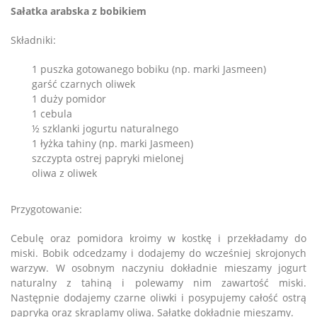
Sałatka arabska z bobikiem
Składniki:
1 puszka gotowanego bobiku (np. marki Jasmeen)
garść czarnych oliwek
1 duży pomidor
1 cebula
½ szklanki jogurtu naturalnego
1 łyżka tahiny (np. marki Jasmeen)
szczypta ostrej papryki mielonej
oliwa z oliwek
Przygotowanie:
Cebulę oraz pomidora kroimy w kostkę i przekładamy do
miski. Bobik odcedzamy i dodajemy do wcześniej skrojonych
warzyw. W osobnym naczyniu dokładnie mieszamy jogurt
naturalny z tahiną i polewamy nim zawartość miski.
Następnie dodajemy czarne oliwki i posypujemy całość ostrą
papryką oraz skraplamy oliwą. Sałatkę dokładnie mieszamy.