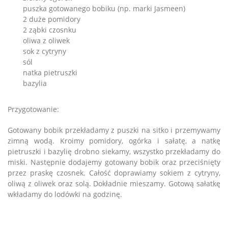
puszka gotowanego bobiku (np. marki Jasmeen)
2 duże pomidory
2 ząbki czosnku
oliwa z oliwek
sok z cytryny
sól
natka pietruszki
bazylia
Przygotowanie:
Gotowany bobik przekładamy z puszki na sitko i przemywamy
zimną wodą. Kroimy pomidory, ogórka i sałatę, a natkę
pietruszki i bazylię drobno siekamy, wszystko przekładamy do
miski. Następnie dodajemy gotowany bobik oraz przeciśnięty
przez praskę czosnek. Całość doprawiamy sokiem z cytryny,
oliwą z oliwek oraz solą. Dokładnie mieszamy. Gotową sałatkę
wkładamy do lodówki na godzinę.