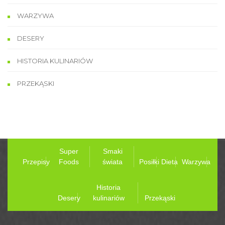
WARZYWA
DESERY
HISTORIA KULINARIÓW
PRZEKĄSKI
Super
Smaki
Przepisy
Foods
świata
Posiłki
Dieta
Warzywa
Historia
Desery
kulinariów
Przekąski