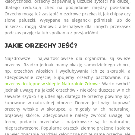
kaloryczności, orzechy zapewniają uczucie sytości na dłużej,
dlatego redukują chęć na podjadanie między posiłkami.
Orzechy mogą też zastąpić niezdrowe przekąski, jak chipsy czy
słone paluszki. Wysypane na elegancki półmisek lub do
miseczki, mogą stanowić alternatywę dla innych przekąsek
podczas przyjęcia lub spotkania z przyjaciółmi.
JAKIE ORZECHY JEŚĆ?
Najzdrowsze i najwartościowsze dla organizmu są świeże
orzechy. Rzadko jednak mamy okazję samodzielnego zbioru,
np. orzechów włoskich i wydłubywania ich ze skorupki, a
zdecydowanie częściej kupujemy orzechy paczkowane, np.
orzechy dostępne w sklepie Naturalnie Zdrowe
. Warto zwrócić
jednak uwagę na jakość orzechów - niektóre tłuszcze w nich
zawarte szybko się utleniają, dlatego te orzechy powinny być
kupowane w naturalnej otoczce. Dobrze jest więc kupować
orzechy włoskie w skorupce, a migdały w ich naturalnej,
brązowej skórce. Zdecydowanie należy zwrócić uwagę na
formę podania orzechów - najzdrowsze są te naturalne,
nieprzetworzone. Popularne orzeszki ziemne prażone i solone
są więc znacznie bardziej kaloryczne niż te same orzechy, ale