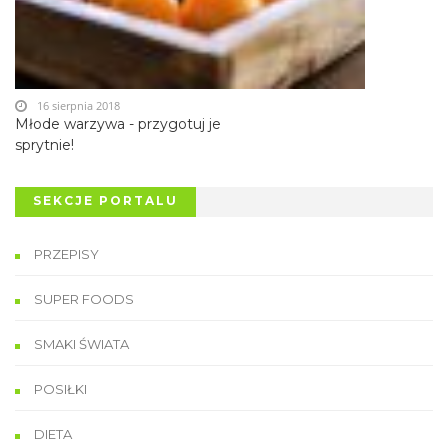
16 sierpnia 2018
Młode warzywa - przygotuj je
sprytnie!
SEKCJE PORTALU
PRZEPISY
SUPER FOODS
SMAKI ŚWIATA
POSIŁKI
DIETA