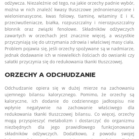
odżywcza. Niezależnie od tego, na jakie orzechy padnie wybór,
można w nich znaleźć kwasy tłuszczowe jednonienasycone i
wielonienasycone, kwas foliowy, tiaminę, witaminy E i K,
przeciwutleniacze, białka, rozpuszczalny i nierozpuszczalny
błonnik oraz związki fenolowe. Składników odżywczych
zawartych w orzechach jest znacznie więcej, a wszystkie
przyczyniają się do utrzymania zdrowia i właściwej masy ciała.
Problem pojawia się, jeśli orzechy spożywane są w nadmiarze,
jednak dodawanie ich w niewielkich ilościach do owsianki czy
sałatki przyczynia się do redukowania tkanki tłuszczowej.
ORZECHY A ODCHUDZANIE
Odchudzanie opiera się w dużej mierze na zachowaniu
ujemnego bilansu kalorycznego. Pomimo, że orzechy są
kaloryczne, ich dodanie do codziennego jadłospisu nie
wpłynie negatywnie na zachowanie właściwego dla
redukowania tkanki tłuszczowej bilansu. Co więcej, orzechy
mogą przyspieszyć metabolizm i dostarczyć do organizmu
niezbędnych dla jego prawidłowego funkcjonowania
składników odżywczych. Dodatkowo, z powodu swojej