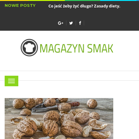
NOWE POSTY
Co jeść żeby żyć długo? Zasady diety...
Sztućc
Najlepsze akcesoria do air fryera - wkładki...
Menu