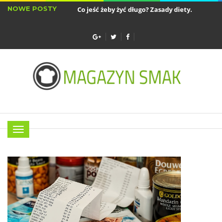
NOWE POSTY
Co jeść żeby żyć długo? Zasady diety...
Sztućc
Najlepsze akcesoria do air fryera - wkładki...
Menu