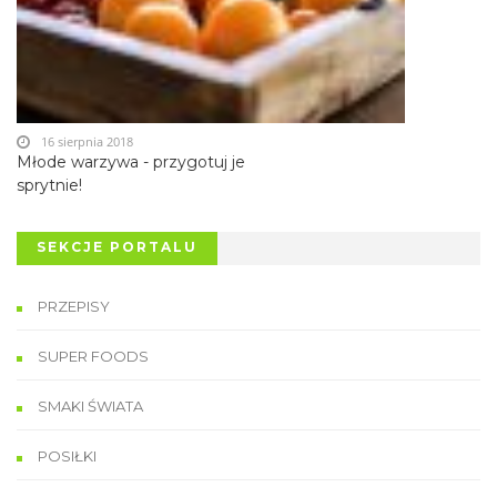
16 sierpnia 2018
Młode warzywa - przygotuj je
sprytnie!
SEKCJE PORTALU
PRZEPISY
SUPER FOODS
SMAKI ŚWIATA
POSIŁKI