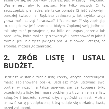
zastanów się, ile posiłków będziesz jeść w każdym tygodniu.
Ważne jest, aby to zapisać. Nie tylko pozwoli Ci to
zaoszczędzić pieniądze, ale także pomoże Ci jeść zdrowiej i
bardziej świadomie. Będziesz zaskoczony, jak szybko twoja
głowa może zacząć "pracować" i "cenzurować" się, zapisując
to, co będziesz jeść czarno na białym. Zaplanuj swój jadłospis
tak, aby mieć przynajmniej na kilka dni zapas jedzenia lub
produktów, które można "przetworzyć" i przechować w jakiejś
formie. Jeśli nie zjesz jakiegoś posiłku z powodu czegoś, co
zrobiłaś, możesz go zamrozić.
2. ZRÓB LISTĘ I USTAL
BUDŻET.
Będziesz w stanie zrobić listę rzeczy, których potrzebujesz,
mając zaplanowane posiłki. Będziesz mógł utrzymać swój
portfel w ryzach, a także upewnić się, że kupujesz tylko
przedmioty z listy. Jeśli masz problemy z trzymaniem się listy
zakupów i budżetu, rozważ użycie gotówki zamiast. Można
ustawić kartę przedpłaconą, którą ładuje się dokładną kwotą
przed zakupami.