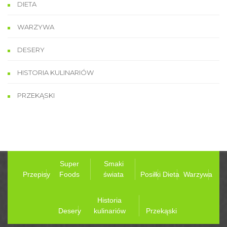
DIETA
WARZYWA
DESERY
HISTORIA KULINARIÓW
PRZEKĄSKI
Super
Smaki
Przepisy
Foods
świata
Posiłki
Dieta
Warzywa
Historia
Desery
kulinariów
Przekąski