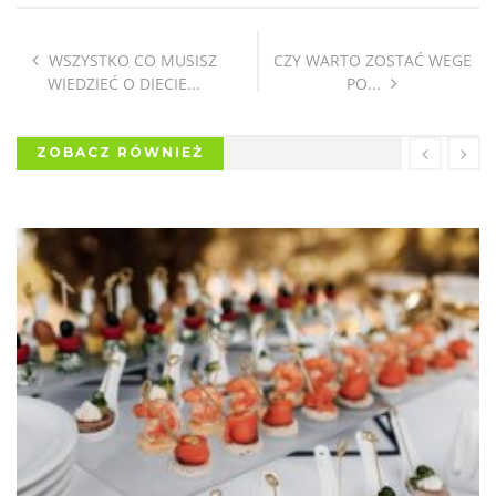
WSZYSTKO CO MUSISZ
CZY WARTO ZOSTAĆ WEGE
WIEDZIEĆ O DIECIE...
PO...
ZOBACZ RÓWNIEŻ