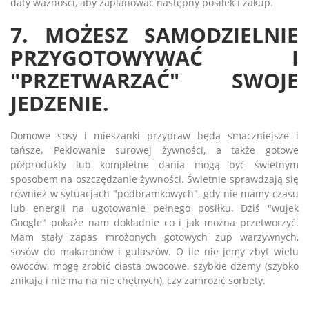
daty ważności, aby zaplanować następny posiłek i zakup.
7. MOŻESZ SAMODZIELNIE
PRZYGOTOWYWAĆ I
"PRZETWARZAĆ" SWOJE
JEDZENIE.
Domowe sosy i mieszanki przypraw będą smaczniejsze i
tańsze. Peklowanie surowej żywności, a także gotowe
półprodukty lub kompletne dania mogą być świetnym
sposobem na oszczędzanie żywności. Świetnie sprawdzają się
również w sytuacjach "podbramkowych", gdy nie mamy czasu
lub energii na ugotowanie pełnego posiłku. Dziś "wujek
Google" pokaże nam dokładnie co i jak można przetworzyć.
Mam stały zapas mrożonych gotowych zup warzywnych,
sosów do makaronów i gulaszów. O ile nie jemy zbyt wielu
owoców, mogę zrobić ciasta owocowe, szybkie dżemy (szybko
znikają i nie ma na nie chętnych), czy zamrozić sorbety.