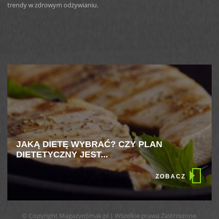
trendy w zdrowym odżywianiu.
JAKĄ DIETĘ WYBRAĆ? CZY PLAN
DIETETYCZNY JEST...
ZOBACZ
© Copyright MagazynSmak.pl | Wszelkie prawa Zastrzeżone.