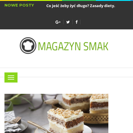
NOWE POSTY
Co jeść żeby żyć długo? Zasady diety...
Sztućc
Najlepsze akcesoria do air fryera - wkładki...
Menu