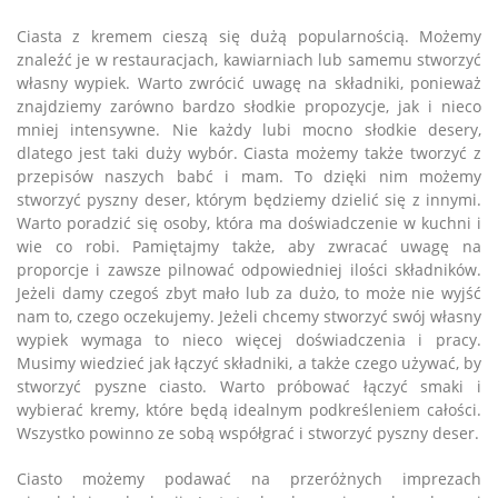
Ciasta z kremem cieszą się dużą popularnością. Możemy
znaleźć je w restauracjach, kawiarniach lub samemu stworzyć
własny wypiek. Warto zwrócić uwagę na składniki, ponieważ
znajdziemy zarówno bardzo słodkie propozycje, jak i nieco
mniej intensywne. Nie każdy lubi mocno słodkie desery,
dlatego jest taki duży wybór. Ciasta możemy także tworzyć z
przepisów naszych babć i mam. To dzięki nim możemy
stworzyć pyszny deser, którym będziemy dzielić się z innymi.
Warto poradzić się osoby, która ma doświadczenie w kuchni i
wie co robi. Pamiętajmy także, aby zwracać uwagę na
proporcje i zawsze pilnować odpowiedniej ilości składników.
Jeżeli damy czegoś zbyt mało lub za dużo, to może nie wyjść
nam to, czego oczekujemy. Jeżeli chcemy stworzyć swój własny
wypiek wymaga to nieco więcej doświadczenia i pracy.
Musimy wiedzieć jak łączyć składniki, a także czego używać, by
stworzyć pyszne ciasto. Warto próbować łączyć smaki i
wybierać kremy, które będą idealnym podkreśleniem całości.
Wszystko powinno ze sobą współgrać i stworzyć pyszny deser.
Ciasto możemy podawać na przeróżnych imprezach