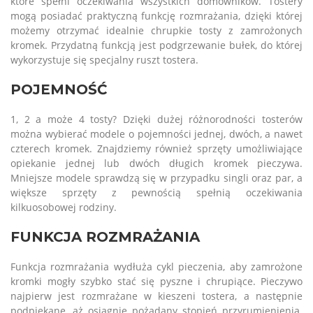
które spełni oczekiwania wszystkich domowników. Tostery
mogą posiadać praktyczną funkcję rozmrażania, dzięki której
możemy otrzymać idealnie chrupkie tosty z zamrożonych
kromek. Przydatną funkcją jest podgrzewanie bułek, do której
wykorzystuje się specjalny ruszt tostera.
POJEMNOŚĆ
1, 2 a może 4 tosty? Dzięki dużej różnorodności tosterów
można wybierać modele o pojemności jednej, dwóch, a nawet
czterech kromek. Znajdziemy również sprzęty umożliwiające
opiekanie jednej lub dwóch długich kromek pieczywa.
Mniejsze modele sprawdzą się w przypadku singli oraz par, a
większe sprzęty z pewnością spełnią oczekiwania
kilkuosobowej rodziny.
FUNKCJA ROZMRAŻANIA
Funkcja rozmrażania wydłuża cykl pieczenia, aby zamrożone
kromki mogły szybko stać się pyszne i chrupiące. Pieczywo
najpierw jest rozmrażane w kieszeni tostera, a następnie
podpiekane, aż osiągnie pożądany stopień przyrumienienia.