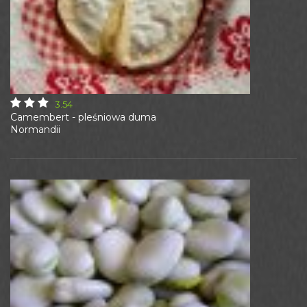
3.54
Camembert - pleśniowa duma
Normandii