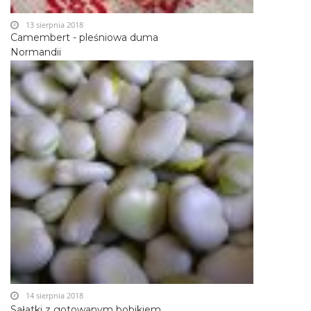
13 sierpnia 2018
Camembert - pleśniowa duma
Normandii
14 sierpnia 2018
Sałatki z gotowanym bobikiem