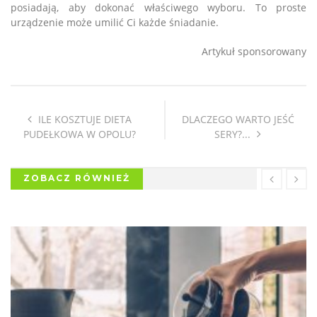
posiadają, aby dokonać właściwego wyboru. To proste
urządzenie może umilić Ci każde śniadanie.
Artykuł sponsorowany
ILE KOSZTUJE DIETA
DLACZEGO WARTO JEŚĆ
PUDEŁKOWA W OPOLU?
SERY?...
ZOBACZ RÓWNIEŻ