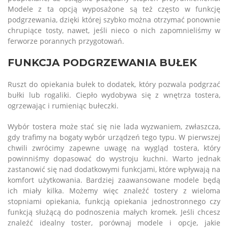
Modele z ta opcją wyposażone są też często w funkcję
podgrzewania, dzięki której szybko można otrzymać ponownie
chrupiące tosty, nawet, jeśli nieco o nich zapomnieliśmy w
ferworze porannych przygotowań.
FUNKCJA PODGRZEWANIA BUŁEK
Ruszt do opiekania bułek to dodatek, który pozwala podgrzać
bułki lub rogaliki. Ciepło wydobywa się z wnętrza tostera,
ogrzewając i rumieniąc bułeczki.
Wybór tostera może stać się nie lada wyzwaniem, zwłaszcza,
gdy trafimy na bogaty wybór urządzeń tego typu. W pierwszej
chwili zwrócimy zapewne uwagę na wygląd tostera, który
powinniśmy dopasować do wystroju kuchni. Warto jednak
zastanowić się nad dodatkowymi funkcjami, które wpływają na
komfort użytkowania. Bardziej zaawansowane modele będą
ich miały kilka. Możemy więc znaleźć tostery z wieloma
stopniami opiekania, funkcją opiekania jednostronnego czy
funkcją służącą do podnoszenia małych kromek. Jeśli chcesz
znaleźć idealny
toster, porównaj modele i opcje, jakie