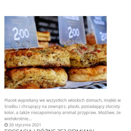
Placek wypiekany we wszystkich włoskich domach, miękki w
środku i chrupiący na zewnątrz, płaski, posiadający złocisty
kolor, a także niezapomniany aromat przypraw. Możliwe, że
wielokrotnie...
20 stycznia 2021