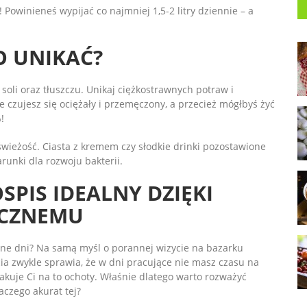
 Powinieneś wypijać co najmniej 1,5-2 litry dziennie – a
O UNIKAĆ?
 soli oraz tłuszczu. Unikaj ciężkostrawnych potraw i
e czujesz się ociężały i przemęczony, a przecież mógłbyś żyć
!
 świeżość. Ciasta z kremem czy słodkie drinki pozostawione
runki dla rozwoju bakterii.
SPIS IDEALNY DZIĘKI
YCZNEMU
jne dni? Na samą myśl o porannej wizycie na bazarku
cia zwykle sprawia, że w dni pracujące nie masz czasu na
kuje Ci na to ochoty. Właśnie dlatego warto rozważyć
aczego akurat tej?