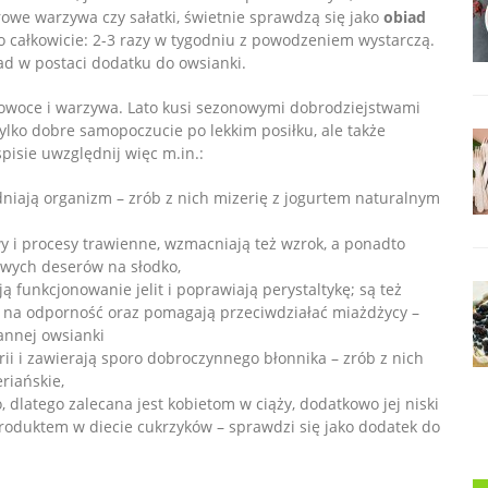
owe warzywa czy sałatki, świetnie sprawdzą się jako
obiad
go całkowicie: 2-3 razy w tygodniu z powodzeniem wystarczą.
ad w postaci dodatku do owsianki.
o owoce i warzywa. Lato kusi sezonowymi dobrodziejstwami
 tylko dobre samopoczucie po lekkim posiłku, ale także
isie uwzględnij więc m.in.:
adniają organizm – zrób z nich mizerię z jogurtem naturalnym
 i procesy trawienne, wzmacniają też wzrok, a ponadto
owych deserów na słodko,
 funkcjonowanie jelit i poprawiają perystaltykę; są też
e na odporność oraz pomagają przeciwdziałać miażdżycy –
annej owsianki
ii i zawierają sporo dobroczynnego błonnika – zrób z nich
riańskie,
dlatego zalecana jest kobietom w ciąży, dodatkowo jej niski
produktem w diecie cukrzyków – sprawdzi się jako dodatek do