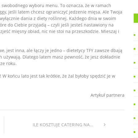
cią swobodnego wyboru menu. To oznacza, że w ramach
y, jeśli latem chcesz ograniczyć jedzenie mięsa. Ale Twoja
 wyłącznie dania z diety roślinnej. Każdego dnia w swoim
re do Ciebie przyjadą – czyli jeśli jesteś nastawiony na
zjeść mięsny obiad, nic nie stoi na przeszkodzie. Mieszaj i
, jest inna, ale łączy je jedno – dietetycy TFY zawsze dbają
h używają. Dlatego latem masz pewność, że jesz dokładnie
rze roku.
 W końcu lato jest tak krótkie, że żal byłoby spędzić je w
Artykuł partnera
ILE KOSZTUJE CATERING NA...