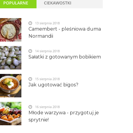
POPULARNE
CIEKAWOSTKI
13 sierpnia 2018
Camembert - pleśniowa duma
Normandii
14 sierpnia 2018
Sałatki z gotowanym bobikiem
15 sierpnia 2018
Jak ugotować bigos?
16 sierpnia 2018
Młode warzywa - przygotuj je
sprytnie!