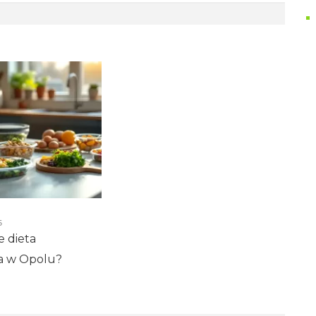
5
e dieta
a w Opolu?