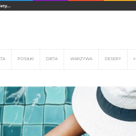
ety...
Sztućce jednorazowe w gastronomii - z czego...
Co jeść podcza
 - wkładki...
ATA
POSIŁKI
DIETA
WARZYWA
DESERY
H