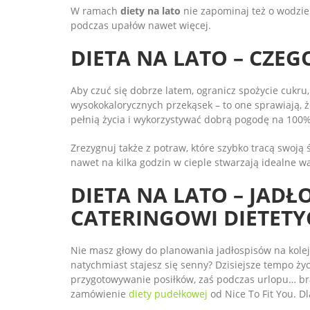
W ramach
diety na lato
nie zapominaj też o wodzie!
podczas upałów nawet więcej.
DIETA NA LATO – CZEG
Aby czuć się dobrze latem, ogranicz spożycie cukru,
wysokokalorycznych przekąsek – to one sprawiają, ż
pełnią życia i wykorzystywać dobrą pogodę na 100%
Zrezygnuj także z potraw, które szybko tracą swoją
nawet na kilka godzin w cieple stwarzają idealne wa
DIETA NA LATO – JADŁO
CATERINGOWI DIETET
Nie masz głowy do planowania jadłospisów na kole
natychmiast stajesz się senny? Dzisiejsze tempo ży
przygotowywanie posiłków, zaś podczas urlopu… bra
zamówienie
diety pudełkowej
od Nice To Fit You. Dl