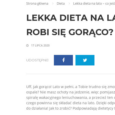
Strona główna
Dieta
Lekka dieta na lato – co jeś
LEKKA DIETA NA LA
ROBI SIĘ GORĄCO?
17 LIPCA 2020
UDOSTĘPNIJ:
​Uff, jak gorąco! Lato w pełni, a Tobie trudno się z
ospale? Nie masz ochoty na jedzenie, więc pomijasz 
spiralę wakacyjnego leniuchowania, a przecież ten 
czego powinna się składać dieta na lato. Dzięki od
do działania! Jak to zrobić? Podpowiadają dietetycy 