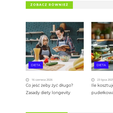
ZOBACZ RÓWNIEŻ
DIETA
DIETA
16 czerwca 2026
23 lipca 202
Co jeść żeby żyć długo?
Ile kosztuj
Zasady diety longevity
pudełkow