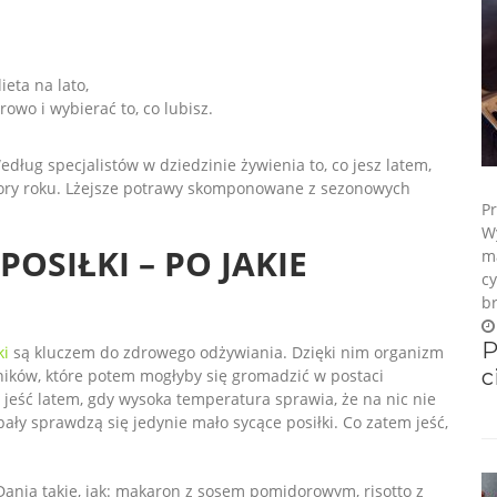
eta na lato,
rowo i wybierać to, co lubisz.
edług specjalistów w dziedzinie żywienia to, co jesz latem,
 pory roku. Lżejsze potrawy skomponowane z sezonowych
P
W
POSIŁKI – PO JAKIE
m
c
b
P
ki
są kluczem do zdrowego odżywiania. Dzięki nim organizm
c
ników, które potem mogłyby się gromadzić w postaci
 jeść latem, gdy wysoka temperatura sprawia, że na nic nie
pały sprawdzą się jedynie mało sycące posiłki. Co zatem jeść,
Dania takie, jak: makaron z sosem pomidorowym, risotto z