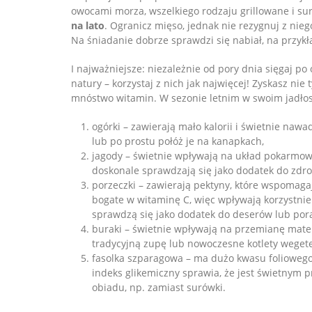
owocami morza, wszelkiego rodzaju grillowane i sur
na lato
. Ogranicz mięso, jednak nie rezygnuj z nie
Na śniadanie dobrze sprawdzi się nabiał, na przykł
I najważniejsze: niezależnie od pory dnia sięgaj p
natury – korzystaj z nich jak najwięcej! Zyskasz nie
mnóstwo witamin. W sezonie letnim w swoim jadłosp
ogórki – zawierają mało kalorii i świetnie naw
lub po prostu połóż je na kanapkach,
jagody – świetnie wpływają na układ pokarmowy
doskonale sprawdzają się jako dodatek do zdr
porzeczki – zawierają pektyny, które wspomagają
bogate w witaminę C, więc wpływają korzystni
sprawdzą się jako dodatek do deserów lub por
buraki – świetnie wpływają na przemianę mater
tradycyjną zupę lub nowoczesne kotlety wegete
fasolka szparagowa – ma dużo kwasu foliowego, 
indeks glikemiczny sprawia, że jest świetnym 
obiadu, np. zamiast surówki.