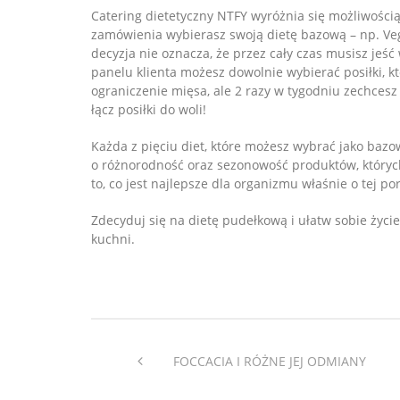
Catering dietetyczny NTFY wyróżnia się możliwoś
zamówienia wybierasz swoją dietę bazową – np. Vegg
decyzja nie oznacza, że przez cały czas musisz jeść
panelu klienta możesz dowolnie wybierać posiłki, któ
ograniczenie mięsa, ale 2 razy w tygodniu zechcesz 
łącz posiłki do woli!
Każda z pięciu diet, które możesz wybrać jako bazowe
o różnorodność oraz sezonowość produktów, któryc
to, co jest najlepsze dla organizmu właśnie o tej po
Zdecyduj się na dietę pudełkową i ułatw sobie życie!
kuchni.
FOCCACIA I RÓŻNE JEJ ODMIANY