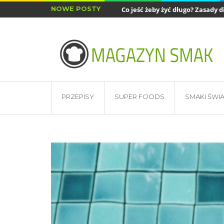
NOWE POSTY
Co jeść żeby żyć długo? Zasady di
Najlepsze akcesoria do air fryera
PRZEPISY
SUPER FOODS
SMAKI ŚWI