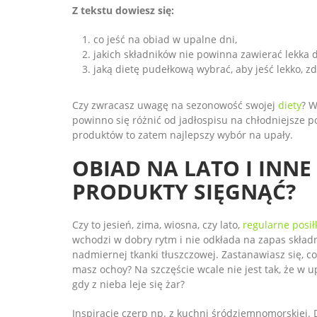
Z tekstu dowiesz się:
co jeść na obiad w upalne dni,
jakich składników nie powinna zawierać lekka di
jaką dietę pudełkową wybrać, aby jeść lekko, zd
Czy zwracasz uwagę na sezonowość swojej
diety
? W
powinno się różnić od jadłospisu na chłodniejsze
produktów to zatem najlepszy wybór na upały.
OBIAD NA LATO I INNE 
PRODUKTY SIĘGNĄĆ?
Czy to jesień, zima, wiosna, czy lato,
regularne posił
wchodzi w dobry rytm i nie odkłada na zapas skład
nadmiernej tkanki tłuszczowej. Zastanawiasz się, co
masz ochoy? Na szczęście wcale nie jest tak, że w u
gdy z nieba leje się żar?
Inspiracje czerp np. z kuchni śródziemnomorskiej. 